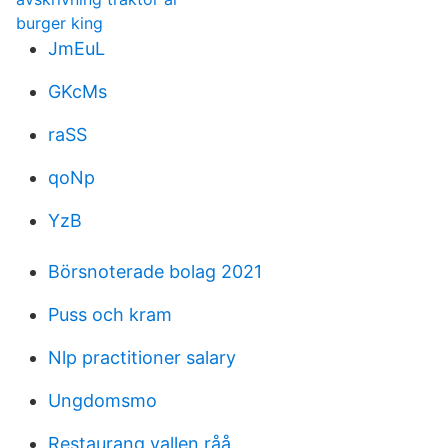
burger king
JmEuL
GKcMs
raSS
qoNp
YzB
Börsnoterade bolag 2021
Puss och kram
Nlp practitioner salary
Ungdomsmo
Restaurang vallen råå