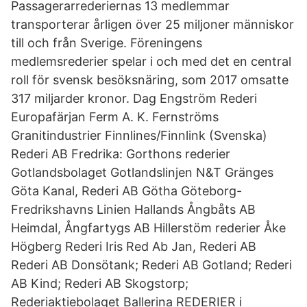
Passagerarrederiernas 13 medlemmar
transporterar årligen över 25 miljoner människor
till och från Sverige. Föreningens
medlemsrederier spelar i och med det en central
roll för svensk besöksnäring, som 2017 omsatte
317 miljarder kronor. Dag Engström Rederi
Europafärjan Ferm A. K. Fernströms
Granitindustrier Finnlines/Finnlink (Svenska)
Rederi AB Fredrika: Gorthons rederier
Gotlandsbolaget Gotlandslinjen N&T Gränges
Göta Kanal, Rederi AB Götha Göteborg-
Fredrikshavns Linien Hallands Ångbåts AB
Heimdal, Ångfartygs AB Hillerstöm rederier Åke
Högberg Rederi Iris Red Ab Jan, Rederi AB
Rederi AB Donsötank; Rederi AB Gotland; Rederi
AB Kind; Rederi AB Skogstorp;
Rederiaktiebolaget Ballerina REDERIER i