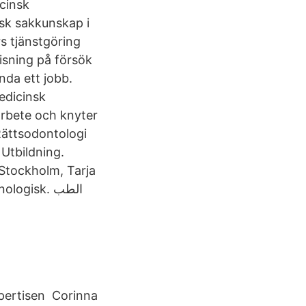
icinsk
nsk sakkunskap i
s tjänstgöring
isning på försök
anda ett jobb.
medicinsk
arbete och knyter
Rättsodontologi
Utbildning.
 Stockholm, Tarja
xpertisen Corinna