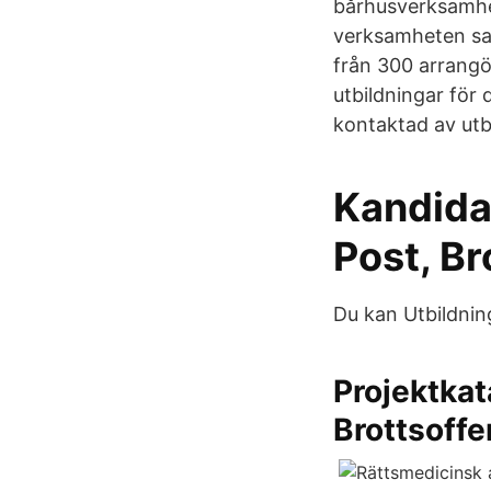
bårhusverksamhet
verksamheten sam
från 300 arrangö
utbildningar för 
kontaktad av utb
Kandida
Post, Br
Du kan Utbildning
Projektkat
Brottsoff