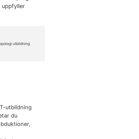
 uppfyller
ST-utbildning
etar du
obduktioner,