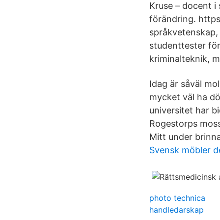
Kruse – docent i 
förändring. https
språkvetenskap,
studenttester för
kriminalteknik, 
Idag är såväl mo
mycket väl ha dö
universitet har b
Rogestorps mosse
Mitt under brinn
Svensk möbler d
photo technica
handledarskap