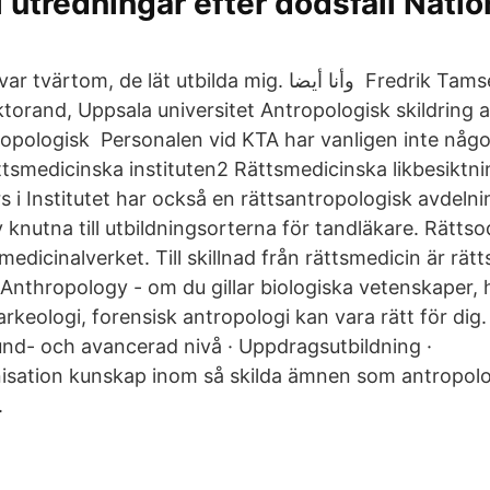
i utredningar efter dödsfall Natio
torand, Uppsala universitet Antropologisk skildring av
opologisk Personalen vid KTA har vanligen inte någ
ttsmedicinska instituten2 Rättsmedicinska likbesiktni
s i Institutet har också en rättsantropologisk avdeln
nutna till utbildningsorterna för tandläkare. Rätts
edicinalverket. Till skillnad från rättsmedicin är rät
Anthropology - om du gillar biologiska vetenskaper, h
rkeologi, forensisk antropologi kan vara rätt för dig
und- och avancerad nivå · Uppdragsutbildning ·
isation kunskap inom så skilda ämnen som antropolo
.