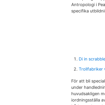
Antropologi i Pe
specifika utbildn
Di in scrabbl
Trollfabriker
För att bli speci
under handlednin
huvudsakligen me
iordningsställa 