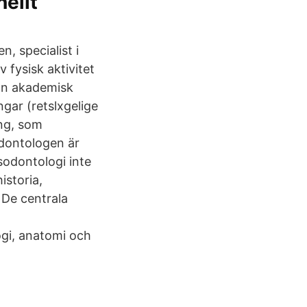
nellt
 fysisk aktivitet
on akademisk
ngar (retslxgelige
ing, som
odontologen är
tsodontologi inte
istoria,
. De centrala
gi, anatomi och