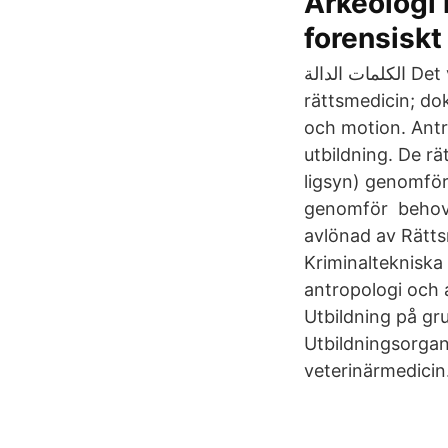
Arkeologi 
forensiskt
الكلمات الدالة Det var tvärtom, de lät utbilda mig. وأنا أيضا Fredrik Tamsen, specialist i
rättsmedicin; dok
och motion. Antr
utbildning. De rä
ligsyn) genomför
genomför behov k
avlönad av Rättsm
Kriminaltekniska 
antropologi och a
Utbildning på gr
Utbildningsorgan
veterinärmedicin