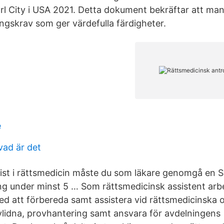
arl City i USA 2021. Detta dokument bekräftar att man
ingskrav som ger värdefulla färdigheter.
e
 vad är det
alist i rättsmedicin måste du som läkare genomgå en 
g under minst 5 … Som rättsmedicinsk assistent arb
d att förbereda samt assistera vid rättsmedicinska 
avlidna, provhantering samt ansvara för avdelningens