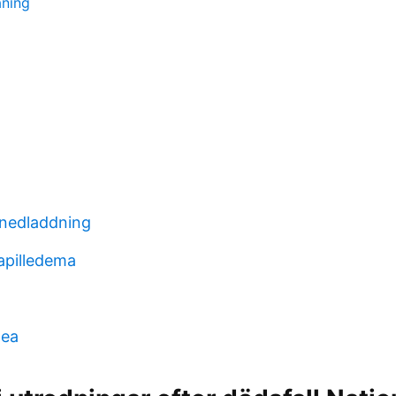
ning
 nedladdning
papilledema
dea