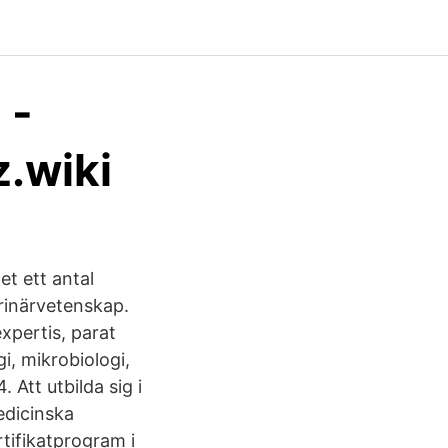
 -
z.wiki
t ett antal
terinärvetenskap.
expertis, parat
i, mikrobiologi,
 Att utbilda sig i
edicinska
tifikatprogram i