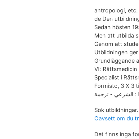
antropologi, etc.
de Den utbildnin
Sedan hösten 195
Men att utbilda s
Genom att studer
Utbildningen ger
Grundläggande an
VI: Rättsmedicin
Specialist i Rät
Formisto, 3 X 3 timmar, 20/1
جمة
Sök utbildningar.
Oavsett om du tr
Det finns inga f