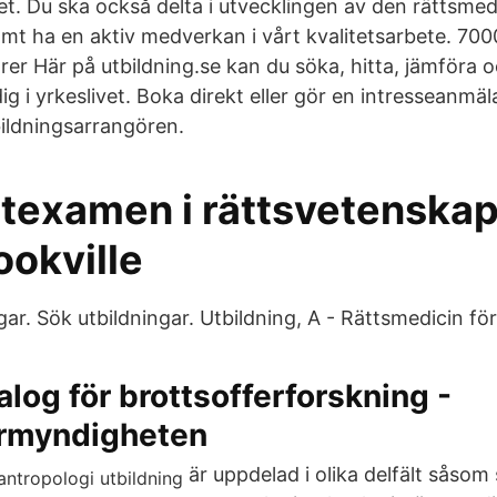
. Du ska också delta i utvecklingen av den rättsmed
t ha en aktiv medverkan i vårt kvalitetsarbete. 7000
rer Här på utbildning.se kan du söka, hitta, jämföra 
dig i yrkeslivet. Boka direkt eller gör en intresseanmäl
ildningsarrangören.
texamen i rättsvetenskap 
ookville
ar. Sök utbildningar. Utbildning, A - Rättsmedicin för 
alog för brottsofferforskning -
ermyndigheten
är uppdelad i olika delfält såsom 