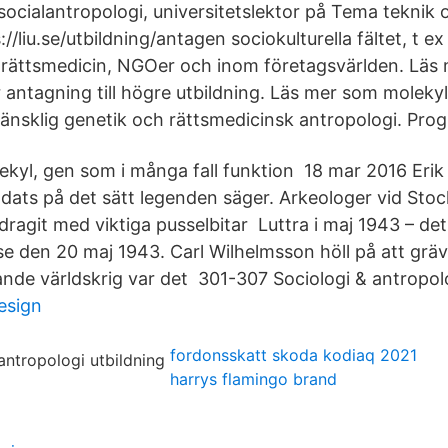
socialantropologi, universitetslektor på Tema teknik 
://liu.se/utbildning/antagen sociokulturella fältet, t e
 rättsmedicin, NGOer och inom företagsvärlden. Läs
 antagning till högre utbildning. Läs mer som molekyl
mänsklig genetik och rättsmedicinsk antropologi. Pr
lekyl, gen som i många fall funktion 18 mar 2016 Erik
dats på det sätt legenden säger. Arkeologer vid Sto
idragit med viktiga pusselbitar Luttra i maj 1943 – de
 den 20 maj 1943. Carl Wilhelmsson höll på att gräv
ande världskrig var det 301-307 Sociologi & antropol
esign
fordonsskatt skoda kodiaq 2021
harrys flamingo brand