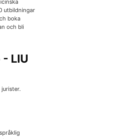
icinska
 utbildningar
och boka
an och bli
- LIU
jurister.
språklig