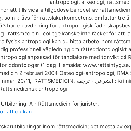
antropologi, arkeologi, rättsmed
 För att tills vidare tillgodose behovet av rättsmedici
g, som krävs för rättsläkarkompetens, omfattar tre år
3 har en avdelning för antropologisk faderskapsbev
ig i rättsmedicin i college kanske inte räcker för att l
a fysisk antropologi kan du hitta arbete inom rätts
 dig professionell vägledning om rättsodontologiskt 
tropologi anpassad för tandläkare med tonvikt på 
 för odontologer (1 dag Hemsida: www.rattsintyg.se. 
tsmedicin 2 februari 2004 Osteologi-antropologi, RMA
1, RÄTTSMEDICIN. الشرعي - ترجمة : Kriminologisk. الطب
الشرعي - تر : Rättsmedicinsk antropologi.
 Utbildning, A - Rättsmedicin för jurister.
or att du kan
orskarutbildningar inom rättsmedicin; det mesta av e