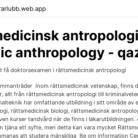
rarlubb.web.app
edicinsk antropologi
ic anthropology - qa
att få doktorsexamen i rättsmedicinsk antropologi
mmanträder Inom rättsmedicinsk vetenskap, finns de
er, allt från rättsmedicinsk antropologi till kriminalve
nalteknik har omfattande utbildning i sitt område av 
gi, rättsmedicinsk biologi, rättsmedicinsk antropolog
ven kurser tandvård när de finns i läkarutbildningen. 4.
an tjäna ett syfte, men detta kan vara mycket Rättsm
manas att studera mänskliga Be om information Cer