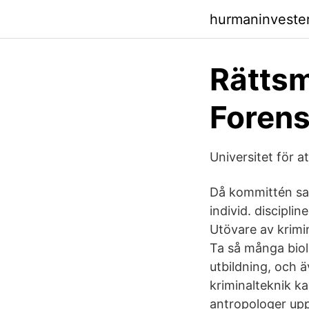
hurmaninveste
Rättsm
Forens
Universitet för 
Då kommittén sa
individ. disciplin
Utövare av krimi
Ta så många biolo
utbildning, och ä
kriminalteknik k
antropologer upp