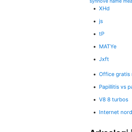
synnove name mea
XHd
js
tP
MATYe
Jxft
Office gratis
Papillitis vs 
V8 8 turbos
Internet nor