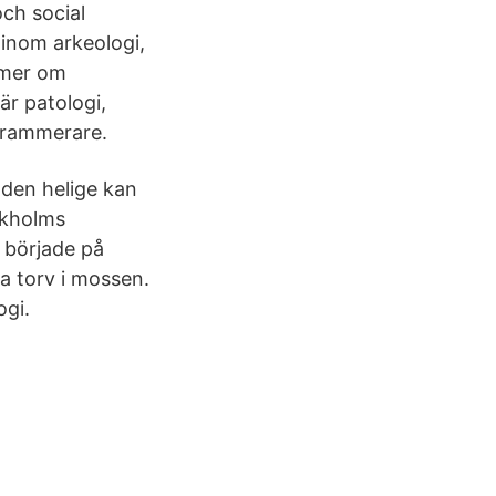
och social
x inom arkeologi,
 mer om
är patologi,
ogrammerare.
 den helige kan
ckholms
t började på
a torv i mossen.
ogi.