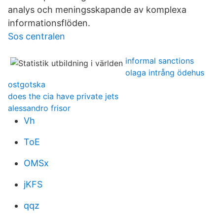
analys och meningsskapande av komplexa
informationsflöden.
Sos centralen
informal sanctions
olaga intrång ödehus
ostgotska
does the cia have private jets
alessandro frisor
Vh
ToE
OMSx
jKFS
qqz