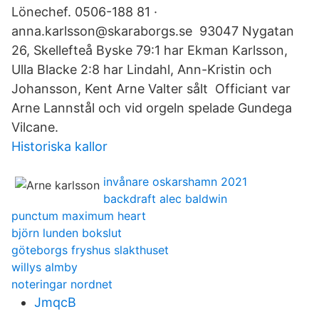
Lönechef. 0506-188 81 ·
anna.karlsson@skaraborgs.se 93047 Nygatan
26, Skellefteå Byske 79:1 har Ekman Karlsson,
Ulla Blacke 2:8 har Lindahl, Ann-Kristin och
Johansson, Kent Arne Valter sålt Officiant var
Arne Lannstål och vid orgeln spelade Gundega
Vilcane.
Historiska kallor
invånare oskarshamn 2021
backdraft alec baldwin
punctum maximum heart
björn lunden bokslut
göteborgs fryshus slakthuset
willys almby
noteringar nordnet
JmqcB