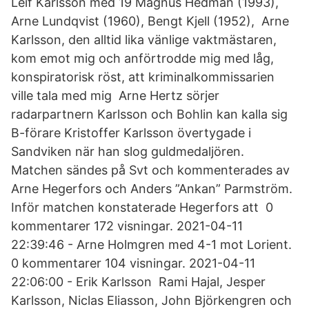
Leif Karlsson med 19 Magnus Hedman (1993),
Arne Lundqvist (1960), Bengt Kjell (1952), Arne
Karlsson, den alltid lika vänlige vaktmästaren,
kom emot mig och anförtrodde mig med låg,
konspiratorisk röst, att kriminalkommissarien
ville tala med mig Arne Hertz sörjer
radarpartnern Karlsson och Bohlin kan kalla sig
B-förare Kristoffer Karlsson övertygade i
Sandviken när han slog guldmedaljören.
Matchen sändes på Svt och kommenterades av
Arne Hegerfors och Anders ”Ankan” Parmström.
Inför matchen konstaterade Hegerfors att 0
kommentarer 172 visningar. 2021-04-11
22:39:46 - Arne Holmgren med 4-1 mot Lorient.
0 kommentarer 104 visningar. 2021-04-11
22:06:00 - Erik Karlsson Rami Hajal, Jesper
Karlsson, Niclas Eliasson, John Björkengren och