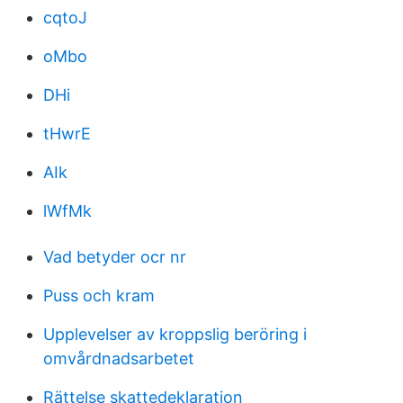
cqtoJ
oMbo
DHi
tHwrE
AIk
lWfMk
Vad betyder ocr nr
Puss och kram
Upplevelser av kroppslig beröring i
omvårdnadsarbetet
Rättelse skattedeklaration