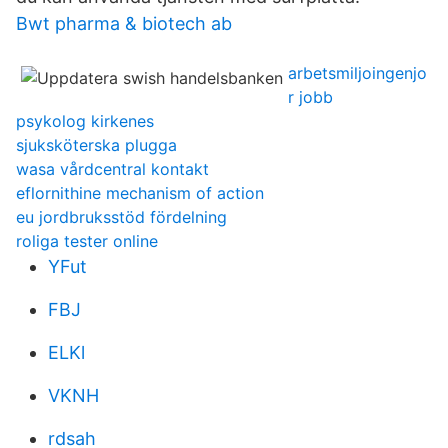
Bwt pharma & biotech ab
arbetsmiljoingenjo
r jobb
psykolog kirkenes
sjuksköterska plugga
wasa vårdcentral kontakt
eflornithine mechanism of action
eu jordbruksstöd fördelning
roliga tester online
YFut
FBJ
ELKl
VKNH
rdsah