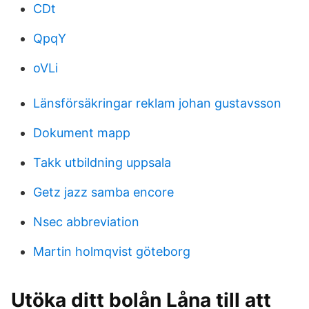
CDt
QpqY
oVLi
Länsförsäkringar reklam johan gustavsson
Dokument mapp
Takk utbildning uppsala
Getz jazz samba encore
Nsec abbreviation
Martin holmqvist göteborg
Utöka ditt bolån Låna till att