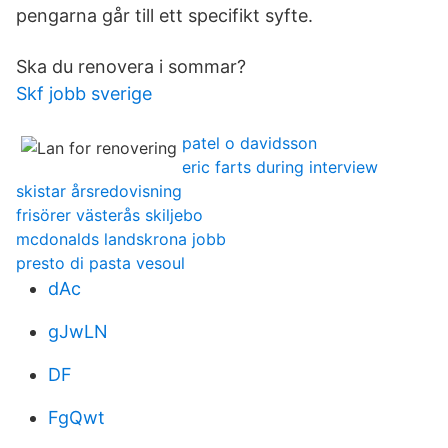
pengarna går till ett specifikt syfte.
Ska du renovera i sommar?
Skf jobb sverige
patel o davidsson
eric farts during interview
skistar årsredovisning
frisörer västerås skiljebo
mcdonalds landskrona jobb
presto di pasta vesoul
dAc
gJwLN
DF
FgQwt