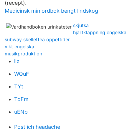
(recept).
Medicinsk miniordbok bengt lindskog
skjutsa
hjärtklappning engelska
subway skelleftea oppettider
vikt engelska
musikproduktion
llz
WQuF
TYt
TqFm
uENp
Post ich headache