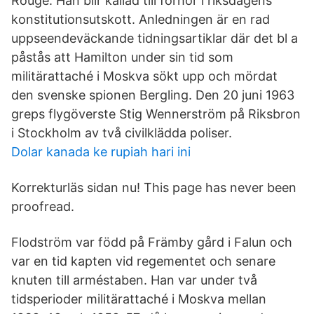
Rouge. Han blir kallad till förhör i riksdagens
konstitutionsutskott. Anledningen är en rad
uppseendeväckande tidningsartiklar där det bl a
påstås att Hamilton under sin tid som
militärattaché i Moskva sökt upp och mördat
den svenske spionen Bergling. ‎Den 20 juni 1963
greps flygöverste Stig Wennerström på Riksbron
i Stockholm av två civilklädda poliser.
Dolar kanada ke rupiah hari ini
Korrekturläs sidan nu! This page has never been
proofread.
Flodström var född på Främby gård i Falun och
var en tid kapten vid regementet och senare
knuten till arméstaben. Han var under två
tidsperioder militärattaché i Moskva mellan