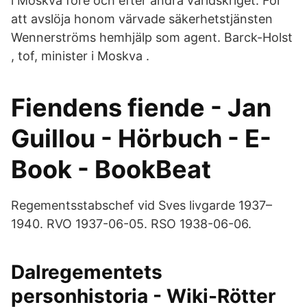
i Moskva före och efter andra världskriget. För
att avslöja honom värvade säkerhetstjänsten
Wennerströms hemhjälp som agent. Barck-Holst
, tof, minister i Moskva .
Fiendens fiende - Jan
Guillou - Hörbuch - E-
Book - BookBeat
Regementsstabschef vid Sves livgarde 1937–
1940. RVO 1937-06-05. RSO 1938-06-06.
Dalregementets
personhistoria - Wiki-Rötter